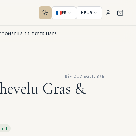
€
FR
EUR
E
CONSEILS ET EXPERTISES
RÉF DUO-EQUILIBRE
hevelu Gras &
ment