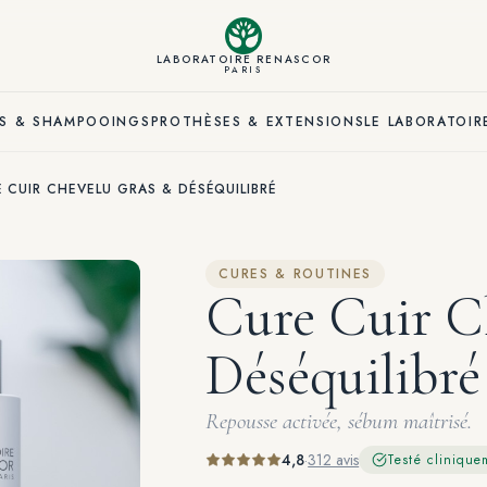
LABORATOIRE RENASCOR
PARIS
S & SHAMPOOINGS
PROTHÈSES & EXTENSIONS
LE LABORATOIR
 CUIR CHEVELU GRAS & DÉSÉQUILIBRÉ
CURES & ROUTINES
Cure Cuir C
Déséquilibré
Repousse activée, sébum maîtrisé.
4,8
·
312 avis
Testé clinique