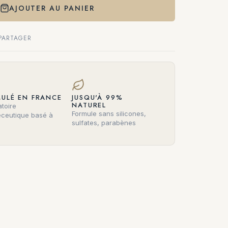
AJOUTER AU PANIER
PARTAGER
ULÉ EN FRANCE
JUSQU'À 99%
NATUREL
toire
Formule sans silicones,
ceutique basé à
sulfates, parabènes