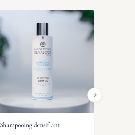
Shampooing densifiant
Shampooi