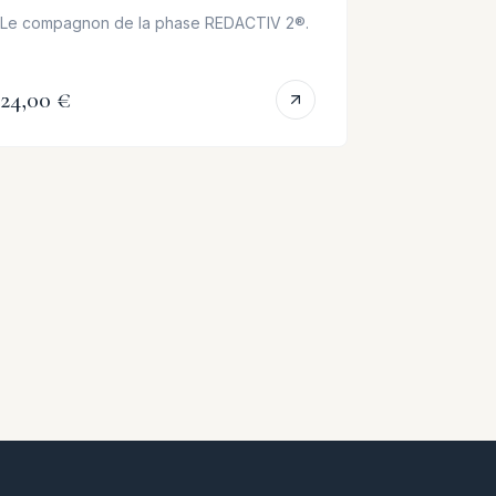
Le compagnon de la phase REDACTIV 2®.
Cuir chevelu
décaper.
24,00 €
24,00 €