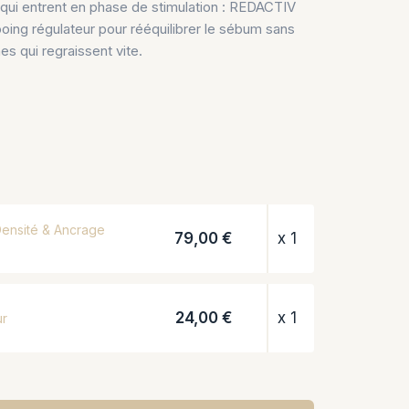
 qui entrent en phase de stimulation : REDACTIV
oing régulateur pour rééquilibrer le sébum sans
s qui regraissent vite.
Densité & Ancrage
79,00 €
x 1
24,00 €
x 1
ur