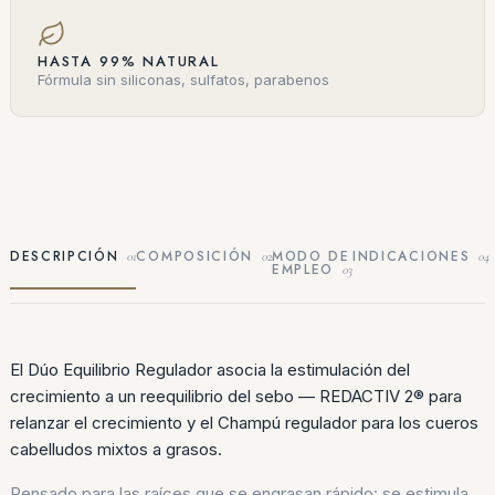
HASTA 99% NATURAL
Fórmula sin siliconas, sulfatos, parabenos
DESCRIPCIÓN
COMPOSICIÓN
MODO DE
INDICACIONES
01
02
04
EMPLEO
03
El Dúo Equilibrio Regulador asocia la estimulación del
crecimiento a un reequilibrio del sebo — REDACTIV 2® para
relanzar el crecimiento y el Champú regulador para los cueros
cabelludos mixtos a grasos.
Pensado para las raíces que se engrasan rápido: se estimula