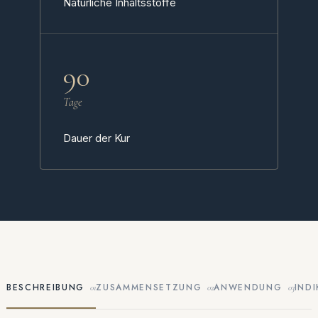
Natürliche Inhaltsstoffe
90
Tage
Dauer der Kur
BESCHREIBUNG
ZUSAMMENSETZUNG
ANWENDUNG
IND
01
02
03