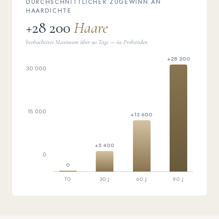
DURCHSCHNITTLICHER ZUGEWINN AN
HAARDICHTE
+28 200
Haare
beobachtetes Maximum über 90 Tage — 62 Probanden
+28 200
30 000
15 000
+13 600
+5 400
0
0
T0
30 J
60 J
90 J