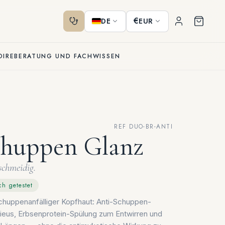
€
DE
EUR
OIRE
BERATUNG UND FACHWISSEN
REF DUO-BR-ANTI
chuppen Glanz
schmeidig.
ch getestet
 schuppenanfälliger Kopfhaut: Anti-Schuppen-
eus, Erbsenprotein-Spülung zum Entwirren und