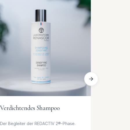
Verdichtendes Shampoo
REGULI
Der Begleiter der REDACTIV 2®-Phase.
Fettige Kop
entfetten.