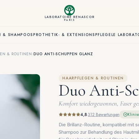
LABORATOIRE RENASCOR
PARIS
N & SHAMPOOS
PROTHETIK- & EXTENSIONSPFLEGE
LE LABORAT
EN & ROUTINEN
›
DUO ANTI-SCHUPPEN GLANZ
HAARPFLEGEN & ROUTINEN
Duo Anti-S
Komfort wiedergewonnen, Faser ge
4,8
·
312 Bewertungen
Klinis
Die Brillanz-Routine, kompatibel mit
Shampoo zur Behandlung des Hautmili