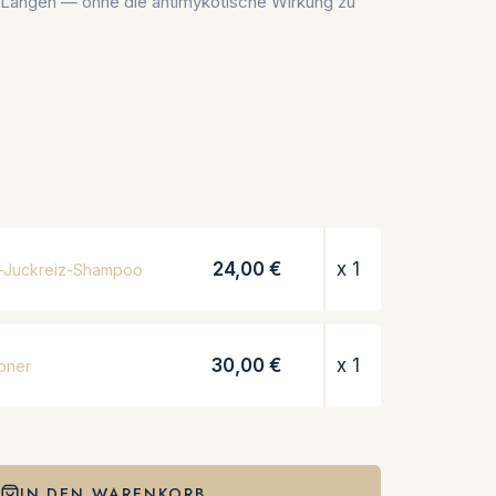
n Längen — ohne die antimykotische Wirkung zu
24,00 €
x 1
i-Juckreiz-Shampoo
30,00 €
x 1
ioner
IN DEN WARENKORB