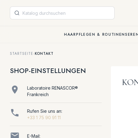
Cookie-Einstellungen
HAARPFLEGEN & ROUTINEN
SERE
STARTSEITE
›
KONTAKT
SHOP-EINSTELLUNGEN
KO

Laboratoire RENASCOR®
Frankreich

Rufen Sie uns an:
+33 1 75 90 91 11

E-Mail: