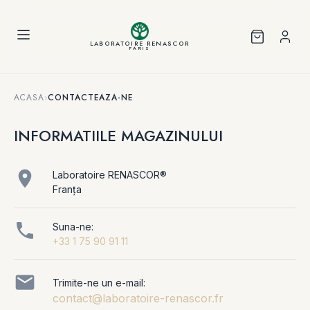
Panoul de gestionare a panourilor cookie
LABORATOIRE RENASCOR
PARIS
ACASA
›
CONTACTEAZA-NE
INFORMATIILE MAGAZINULUI

Laboratoire RENASCOR®
Franța

Suna-ne:
+33 1 75 90 91 11

Trimite-ne un e-mail:
contact@laboratoire-renascor.fr