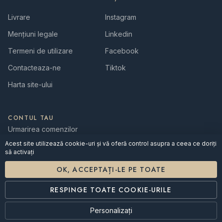
Livrare
Instagram
Mențiuni legale
Linkedin
Termeni de utilizare
Facebook
Contacteaza-ne
Tiktok
Harta site-ului
CONTUL TAU
Urmarirea comenzilor
Acest site utilizează cookie-uri și vă oferă control asupra a ceea ce doriți
Autentificare
să activați
Creeaza contul
OK, ACCEPTAȚI-LE PE TOATE
RESPINGE TOATE COOKIE-URILE
Personalizați
© 2026 Laboratoire RENASCOR · Fabricat în Franța