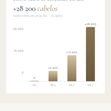
+28 200
cabelos
máximo observado em 90 dias — 62 sujeitos
+28 200
30 000
15 000
+13 600
+5 400
0
0
T0
30 J
60 J
90 J