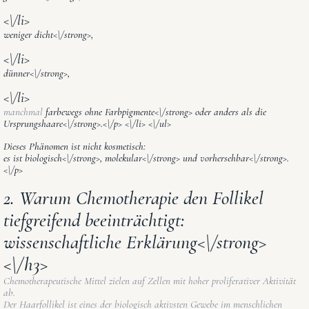
<\/li>
weniger dicht<\/strong>,
<\/li>
dünner<\/strong>,
<\/li>
manchmal
farbewegs ohne Farbpigmente<\/strong> oder
anders als die
Ursprungshaare<\/strong>.<\/p> <\/li> <\/ul>
Dieses Phänomen ist nicht kosmetisch:
es ist
biologisch<\/strong>,
molekular<\/strong> und
vorhersehbar<\/strong>.
<\/p>
2. Warum Chemotherapie den Follikel
tiefgreifend beeinträchtigt:
wissenschaftliche Erklärung<\/strong>
<\/h3>
Chemotherapeutische Mittel zielen auf Zellen mit hoher proliferativer Aktivität
ab.
Der Haarfollikel ist eines der biologisch aktivsten Gewebe im menschlichen