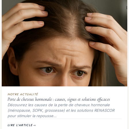
NOTRE ACTUALITÉ
Perte de cheveux hormonale : causes, signes et solutions efficaces
Découvrez les causes de la perte de cheveux hormonale
(ménopause, SOPK, grossesse) et les solutions RENASCOR
pour stimuler la repousse…
LIRE L'ARTICLE
→