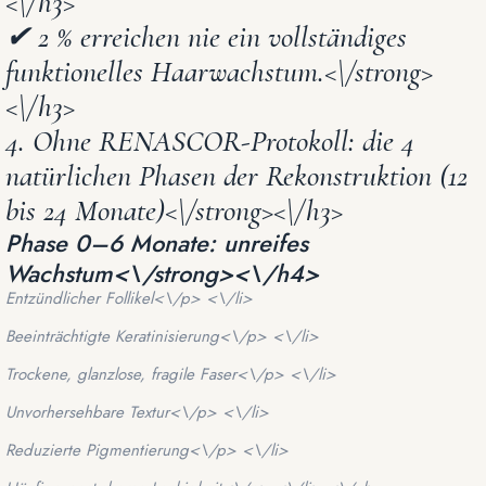
<\/h3>
✔
2 % erreichen nie ein vollständiges
funktionelles Haarwachstum.<\/strong>
<\/h3>
4. Ohne RENASCOR-Protokoll: die 4
natürlichen Phasen der Rekonstruktion (12
bis 24 Monate)<\/strong><\/h3>
Phase 0–6 Monate: unreifes
Wachstum<\/strong><\/h4>
Entzündlicher Follikel<\/p> <\/li>
Beeinträchtigte Keratinisierung<\/p> <\/li>
Trockene, glanzlose, fragile Faser<\/p> <\/li>
Unvorhersehbare Textur<\/p> <\/li>
Reduzierte Pigmentierung<\/p> <\/li>