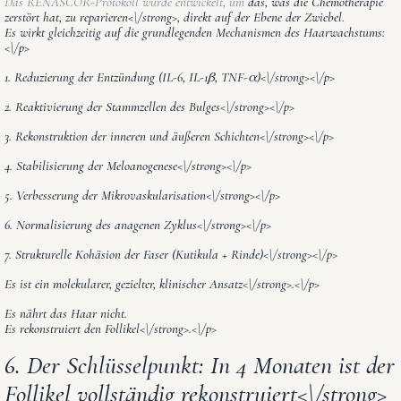
Das RENASCOR-Protokoll wurde entwickelt, um
das, was die Chemotherapie
zerstört hat, zu reparieren<\/strong>, direkt auf der Ebene der Zwiebel.
Es wirkt gleichzeitig auf die grundlegenden Mechanismen des Haarwachstums:
<\/p>
1. Reduzierung der Entzündung (IL-6, IL-1β, TNF-α)<\/strong><\/p>
2. Reaktivierung der Stammzellen des Bulges<\/strong><\/p>
3. Rekonstruktion der inneren und äußeren Schichten<\/strong><\/p>
4. Stabilisierung der Meloanogenese<\/strong><\/p>
5. Verbesserung der Mikrovaskularisation<\/strong><\/p>
6. Normalisierung des anagenen Zyklus<\/strong><\/p>
7. Strukturelle Kohäsion der Faser (Kutikula + Rinde)<\/strong><\/p>
Es ist ein
molekularer, gezielter, klinischer Ansatz<\/strong>.<\/p>
Es nährt das Haar nicht.
Es
rekonstruiert den Follikel<\/strong>.<\/p>
6. Der Schlüsselpunkt: In 4 Monaten ist der
Follikel vollständig rekonstruiert<\/strong>