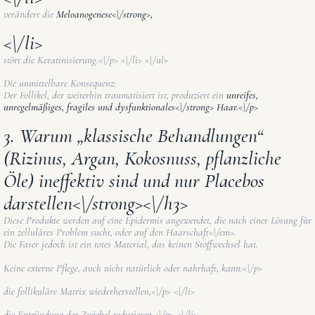
verändert die
Meloanogenese<\/strong>,
<\/li>
stört die Keratinisierung.<\/p> <\/li> <\/ul>
Die unmittelbare Konsequenz:
Der Follikel, der weiterhin traumatisiert ist, produziert ein
unreifes,
unregelmäßiges, fragiles und dysfunktionales<\/strong> Haar.<\/p>
3. Warum „klassische Behandlungen“
(Rizinus, Argan, Kokosnuss, pflanzliche
Öle) ineffektiv sind und nur Placebos
darstellen<\/strong><\/h3>
Diese Produkte werden
auf eine Epidermis angewendet, die nach einer Lösung für
ein zelluläres Problem sucht, oder auf den Haarschaft<\/em>.
Die Faser jedoch ist ein totes Material, das keinen Stoffwechsel hat.
Keine externe Pflege, auch nicht natürlich oder nahrhaft, kann:<\/p>
die follikuläre Matrix wiederherstellen,<\/p> <\/li>
die Entzündung der Zwiebel reduzieren,<\/p> <\/li>