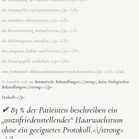
die Stammzellen reprogrammieren,<\/p> <\/li>
die Schichten rekonstruieren,<\/p> <\/li>
die Keratinisierung normalisieren,<\/p> <\/li>
die Meloanogenese anstoßen,<\/p> <\/li>
den anagenen Zyklus stabilisieren,<\/p> <\/li>
die Dermispapille verdichten,<\/p> <\/li>
eine funktionale Mikrovaskularisation wiederherstellen.<\/p> <\/li> <\/ul>
Es handelt sich um
kosmetische Behandlungen<\/strong>, keine
biologischen
Behandlungen<\/strong>.<\/p>
Deshalb:<\/p>
✔
83 % der Patienten beschreiben ein
„unzufriedenstellendes“ Haarwachstum
ohne ein geeignetes Protokoll.<\/strong>