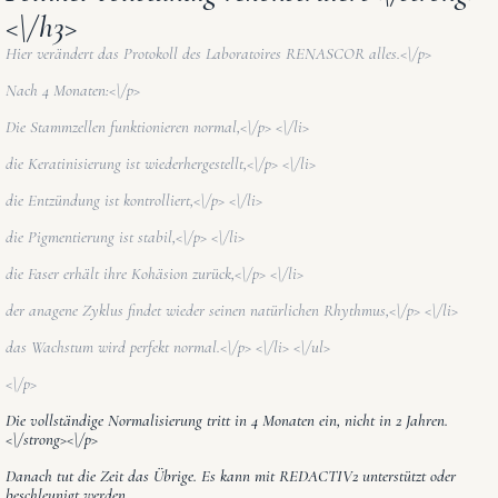
<\/h3>
Hier verändert das Protokoll des Laboratoires RENASCOR alles.<\/p>
Nach 4 Monaten:<\/p>
Die Stammzellen funktionieren normal,<\/p> <\/li>
die Keratinisierung ist wiederhergestellt,<\/p> <\/li>
die Entzündung ist kontrolliert,<\/p> <\/li>
die Pigmentierung ist stabil,<\/p> <\/li>
die Faser erhält ihre Kohäsion zurück,<\/p> <\/li>
der anagene Zyklus findet wieder seinen natürlichen Rhythmus,<\/p> <\/li>
das Wachstum wird perfekt normal.<\/p> <\/li> <\/ul>
<\/p>
Die vollständige Normalisierung tritt in 4 Monaten ein, nicht in 2 Jahren.
<\/strong><\/p>
Danach tut die Zeit das Übrige. Es kann mit REDACTIV2 unterstützt oder
beschleunigt werden.