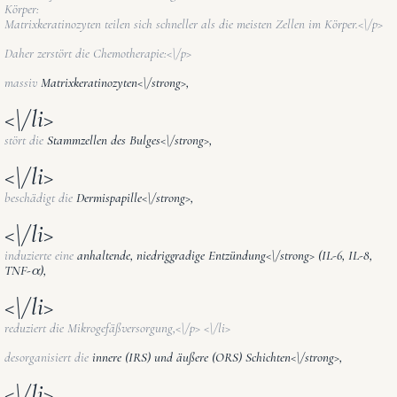
Körper:
Matrixkeratinozyten teilen sich schneller als die meisten Zellen im Körper.<\/p>
Daher zerstört die Chemotherapie:<\/p>
massiv
Matrixkeratinozyten<\/strong>,
<\/li>
stört die
Stammzellen des Bulges<\/strong>,
<\/li>
beschädigt die
Dermispapille<\/strong>,
<\/li>
induzierte eine
anhaltende, niedriggradige Entzündung<\/strong> (IL-6, IL-8,
TNF-α),
<\/li>
reduziert die Mikrogefäßversorgung,<\/p> <\/li>
desorganisiert die
innere (IRS) und äußere (ORS) Schichten<\/strong>,
<\/li>