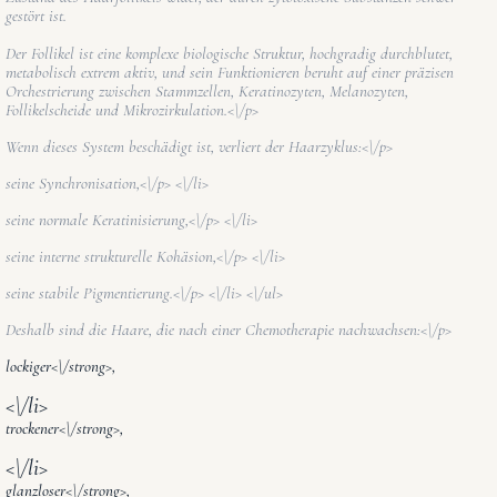
gestört ist.
Der Follikel ist eine komplexe biologische Struktur, hochgradig durchblutet,
metabolisch extrem aktiv, und sein Funktionieren beruht auf einer präzisen
Orchestrierung zwischen Stammzellen, Keratinozyten, Melanozyten,
Follikelscheide und Mikrozirkulation.<\/p>
Wenn dieses System beschädigt ist, verliert der Haarzyklus:<\/p>
seine Synchronisation,<\/p> <\/li>
seine normale Keratinisierung,<\/p> <\/li>
seine interne strukturelle Kohäsion,<\/p> <\/li>
seine stabile Pigmentierung.<\/p> <\/li> <\/ul>
Deshalb sind die Haare, die nach einer Chemotherapie nachwachsen:<\/p>
lockiger<\/strong>,
<\/li>
trockener<\/strong>,
<\/li>
glanzloser<\/strong>,