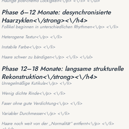
Häufige post-chemo Lockigkeit<\/p> <\/li> <\/ul>
Phase 6–12 Monate: desynchronisierte
Haarzyklen<\/strong><\/h4>
Follikel beginnen in unterschiedlichen Rhythmen<\/p> <\/li>
Heterogene Textur<\/p> <\/li>
Instabile Farbe<\/p> <\/li>
Haare schwer zu bändigen<\/p> <\/li> <\/ul>
Phase 12–18 Monate: langsame strukturelle
Rekonstruktion<\/strong><\/h4>
Unregelmäßige Kutikula<\/p> <\/li>
Wenig dichte Rinde<\/p> <\/li>
Faser ohne gute Verdichtung<\/p> <\/li>
Variabler Durchmesser<\/p> <\/li>
Haare noch weit von der „Normalität“ entfernt<\/p> <\/li>