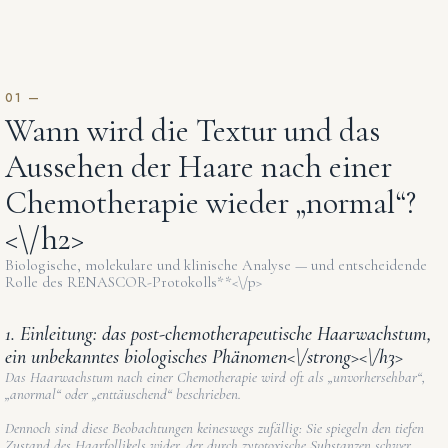
Wann wird die Textur und das
Aussehen der Haare nach einer
Chemotherapie wieder „normal“?
<\/h2>
Biologische, molekulare und klinische Analyse — und entscheidende
Rolle des RENASCOR-Protokolls**<\/p>
1. Einleitung: das post-chemotherapeutische Haarwachstum,
ein unbekanntes biologisches Phänomen<\/strong><\/h3>
Das Haarwachstum nach einer Chemotherapie wird oft als „unvorhersehbar“,
„anormal“ oder „enttäuschend“ beschrieben.
Dennoch sind diese Beobachtungen keineswegs zufällig: Sie spiegeln den tiefen
Zustand des Haarfollikels wider, der durch zytotoxische Substanzen schwer