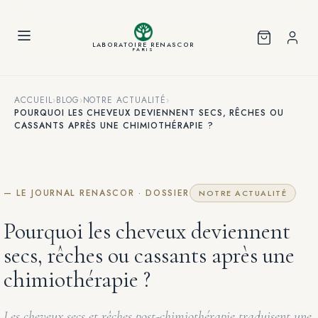
Panneau de gestion des cookies
LABORATOIRE RENASCOR
PARIS
ACCUEIL
›
BLOG
›
NOTRE ACTUALITÉ
›
POURQUOI LES CHEVEUX DEVIENNENT SECS, RÊCHES OU
CASSANTS APRÈS UNE CHIMIOTHÉRAPIE ?
— LE JOURNAL RENASCOR · DOSSIER
NOTRE ACTUALITÉ
Pourquoi les cheveux deviennent
secs, rêches ou cassants après une
chimiothérapie ?
Les cheveux secs et rêches post-chimiothérapie traduisent une