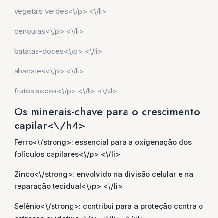
vegetais verdes<\/p> <\/li>
cenouras<\/p> <\/li>
batatas-doces<\/p> <\/li>
abacates<\/p> <\/li>
frutos secos<\/p> <\/li> <\/ul>
Os minerais-chave para o crescimento
capilar<\/h4>
Ferro<\/strong>: essencial para a oxigenação dos
folículos capilares<\/p> <\/li>
Zinco<\/strong>: envolvido na divisão celular e na
reparação tecidual<\/p> <\/li>
Selênio<\/strong>: contribui para a proteção contra o