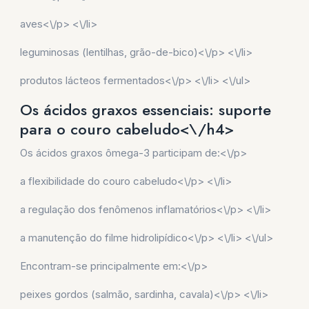
aves<\/p> <\/li>
leguminosas (lentilhas, grão-de-bico)<\/p> <\/li>
produtos lácteos fermentados<\/p> <\/li> <\/ul>
Os ácidos graxos essenciais: suporte
para o couro cabeludo<\/h4>
Os ácidos graxos ômega-3 participam de:<\/p>
a flexibilidade do couro cabeludo<\/p> <\/li>
a regulação dos fenômenos inflamatórios<\/p> <\/li>
a manutenção do filme hidrolipídico<\/p> <\/li> <\/ul>
Encontram-se principalmente em:<\/p>
peixes gordos (salmão, sardinha, cavala)<\/p> <\/li>