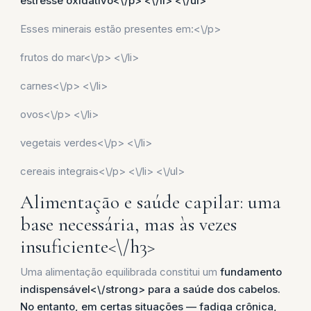
estresse oxidativo<\/p> <\/li> <\/ul>
Esses minerais estão presentes em:<\/p>
frutos do mar<\/p> <\/li>
carnes<\/p> <\/li>
ovos<\/p> <\/li>
vegetais verdes<\/p> <\/li>
cereais integrais<\/p> <\/li> <\/ul>
Alimentação e saúde capilar: uma
base necessária, mas às vezes
insuficiente<\/h3>
Uma alimentação equilibrada constitui um
fundamento
indispensável<\/strong> para a saúde dos cabelos.
No entanto, em certas situações — fadiga crônica,