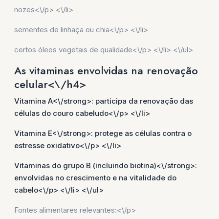
nozes<\/p> <\/li>
sementes de linhaça ou chia<\/p> <\/li>
certos óleos vegetais de qualidade<\/p> <\/li> <\/ul>
As vitaminas envolvidas na renovação
celular<\/h4>
Vitamina A<\/strong>: participa da renovação das
células do couro cabeludo<\/p> <\/li>
Vitamina E<\/strong>: protege as células contra o
estresse oxidativo<\/p> <\/li>
Vitaminas do grupo B (incluindo biotina)<\/strong>:
envolvidas no crescimento e na vitalidade do
cabelo<\/p> <\/li> <\/ul>
Fontes alimentares relevantes:<\/p>