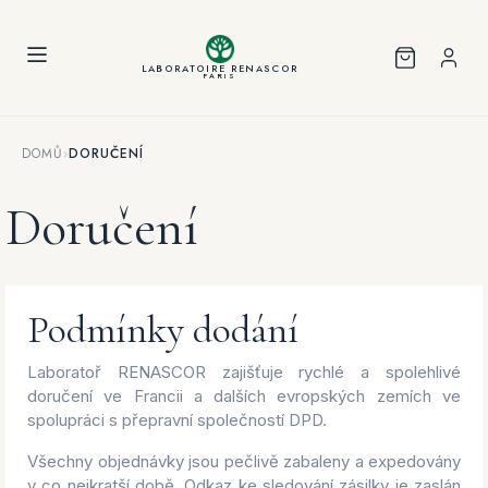
Panel pro správu cookies
LABORATOIRE RENASCOR
PARIS
DOMŮ
›
DORUČENÍ
Doručení
Podmínky dodání
Laboratoř RENASCOR zajišťuje rychlé a spolehlivé
doručení ve Francii a dalších evropských zemích ve
spolupráci s přepravní společností DPD.
Všechny objednávky jsou pečlivě zabaleny a expedovány
v co nejkratší době. Odkaz ke sledování zásilky je zaslán