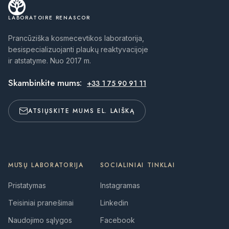
LABORATOIRE RENASCOR
Prancūziška kosmecevtikos laboratorija,
besispecializuojanti plaukų reaktyvacijoje
ir atstatyme. Nuo 2017 m.
Skambinkite mums:
+33 1 75 90 91 11
ATSIŲSKITE MUMS EL. LAIŠKĄ
MŪSŲ LABORATORIJA
SOCIALINIAI TINKLAI
Pristatymas
Instagramas
Teisiniai pranešimai
Linkedin
Naudojimo sąlygos
Facebook