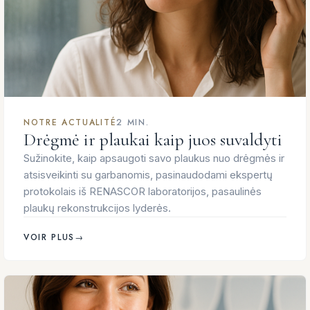
NOTRE ACTUALITÉ
2 MIN.
Drėgmė ir plaukai kaip juos suvaldyti
Sužinokite, kaip apsaugoti savo plaukus nuo drėgmės ir
atsisveikinti su garbanomis, pasinaudodami ekspertų
protokolais iš RENASCOR laboratorijos, pasaulinės
plaukų rekonstrukcijos lyderės.
VOIR PLUS
→