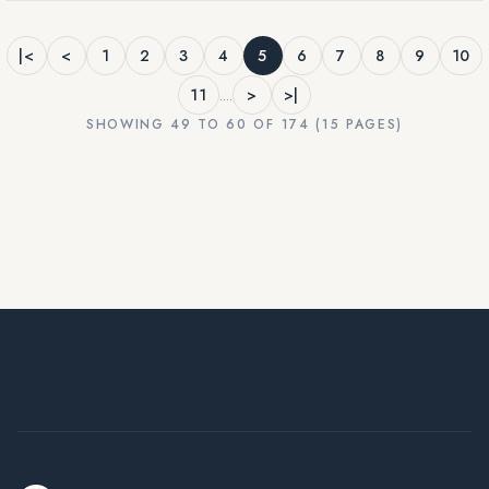
|<
<
1
2
3
4
5
6
7
8
9
10
11
....
>
>|
SHOWING 49 TO 60 OF 174 (15 PAGES)