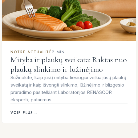
NOTRE ACTUALITÉ
2 MIN.
Mityba ir plaukų sveikata: Raktas nuo
plaukų slinkimo ir lūžinėjimo
Sužinokite, kaip jūsų mityba tiesiogiai veikia jūsų plaukų
sveikatą ir kaip išvengti slinkimo, lūžinėjimo ir blizgesio
praradimo pasitelkiant Laboratorijos RENASCOR
ekspertų patarimus.
VOIR PLUS
→