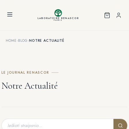
Slapukų valdymo skydelis
LABORATOIRE RENASCOR
PARIS
HOME
›
BLOG
›
NOTRE ACTUALITÉ
LE JOURNAL RENASCOR
Notre Actualité
Ieškoti
straipsnio