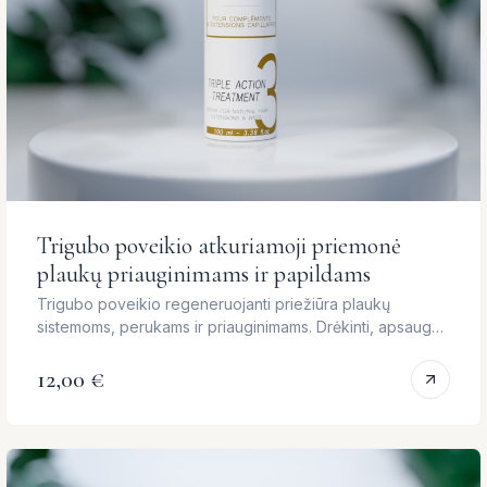
Trigubo poveikio atkuriamoji priemonė
plaukų priauginimams ir papildams
Trigubo poveikio regeneruojanti priežiūra plaukų
sistemoms, perukams ir priauginimams. Drėkinti, apsaugoti
ir fiksuoti — vienu žingsniu.…
12,00 €