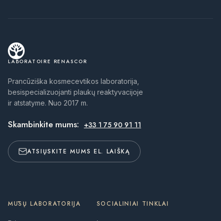
LABORATOIRE RENASCOR
Prancūziška kosmecevtikos laboratorija,
besispecializuojanti plaukų reaktyvacijoje
ir atstatyme. Nuo 2017 m.
Skambinkite mums:
+33 1 75 90 91 11
ATSIŲSKITE MUMS EL. LAIŠKĄ
MŪSŲ LABORATORIJA
SOCIALINIAI TINKLAI