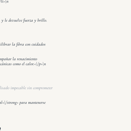
/li>\n
 y le devuelve fuerza y brillo.
uilibrar la fibra con cuidados
ompañar la
renacimiento
cánicas como el calor.<\/p>\n
lisado impecable sin comprometer
l<\/strong> para mantenerse
n