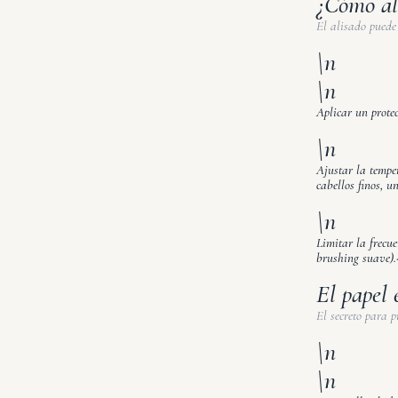
¿Cómo ali
El alisado puede 
\n
\n
Aplicar un protec
\n
Ajustar la temper
cabellos finos, 
\n
Limitar la frecue
brushing suave).
El papel 
El secreto para 
\n
\n