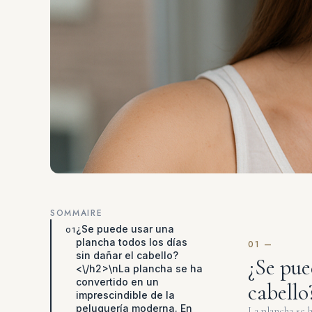
SOMMAIRE
¿Se puede usar una
plancha todos los días
sin dañar el cabello?
¿Se pue
<\/h2>\nLa plancha se ha
convertido en un
cabello
imprescindible de la
peluquería moderna. En
La plancha se 