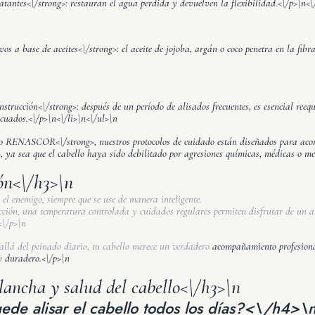
atantes<\/strong>: restauran el agua perdida y devuelven la flexibilidad.<\/p>\n<\
os a base de aceites<\/strong>: el aceite de jojoba, argán o coco penetra en la fibra
nstrucción<\/strong>: después de un período de alisados frecuentes, es esencial reeq
ecuados.<\/p>\n<\/li>\n<\/ul>\n
o RENASCOR<\/strong>, nuestros protocolos de cuidado están diseñados para ac
>, ya sea que el cabello haya sido debilitado por agresiones químicas, médicas o me
ón<\/h3>\n
 el enemigo, siempre que se use de manera inteligente.
ción, una temperatura controlada y cuidados regulares permiten disfrutar de un a
<\/p>\n
allá del peinado diario, tu cabello merece un verdadero
acompañamiento profesiona
 y duradero.<\/p>\n
ancha y salud del cabello<\/h3>\n
ede alisar el cabello todos los días?<\/h4>\