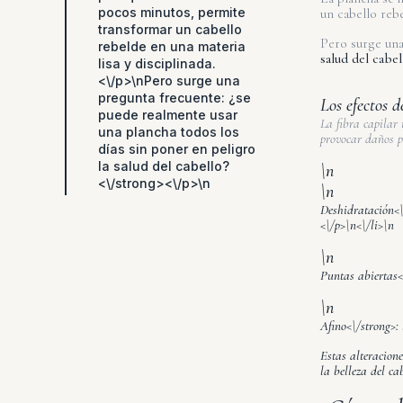
pocos minutos, permite
un cabello rebe
transformar un cabello
Pero surge una
rebelde en una materia
salud del cabe
lisa y disciplinada.
<\/p>\nPero surge una
pregunta frecuente: ¿se
Los efectos d
puede realmente usar
La fibra capilar
una plancha todos los
provocar daños p
días sin poner en peligro
la salud del cabello?
\n
<\/strong><\/p>\n
\n
Deshidratación<\/
<\/p>\n<\/li>\n
\n
Puntas abiertas<
\n
Afino<\/strong>: 
Estas alteracion
la belleza del ca