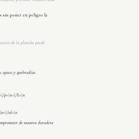
s sin poner en peligro la
tensivo de la plancha puede
o, opaco y quebradizo.
<\/p>\n<\/li>\n
>\n<\/ul>\n
 comprometer de manera duradera