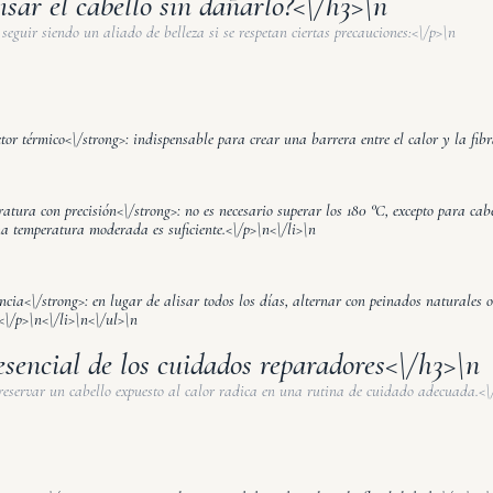
sar el cabello sin dañarlo?<\/h3>\n
seguir siendo un aliado de belleza si se respetan ciertas precauciones:<\/p>\n
tor térmico<\/strong>: indispensable para crear una barrera entre el calor y la fibr
atura con precisión<\/strong>: no es necesario superar los 180 °C, excepto para ca
una temperatura moderada es suficiente.<\/p>\n<\/li>\n
ncia<\/strong>: en lugar de alisar todos los días, alternar con peinados naturales o 
<\/p>\n<\/li>\n<\/ul>\n
esencial de los cuidados reparadores<\/h3>\n
preservar un cabello expuesto al calor radica en una rutina de cuidado adecuada.<\