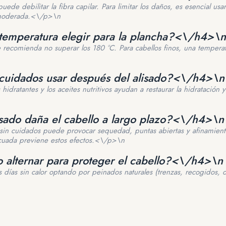
puede debilitar la fibra capilar. Para limitar los daños, es esencial us
moderada.<\/p>\n
temperatura elegir para la plancha?<\/h4>\n
 recomienda no superar los 180 °C. Para cabellos finos, una temperat
cuidados usar después del alisado?<\/h4>\n
 hidratantes y los aceites nutritivos ayudan a restaurar la hidratación y
isado daña el cabello a largo plazo?<\/h4>\n
 sin cuidados puede provocar sequedad, puntas abiertas y afinamiento
uada previene estos efectos.<\/p>\n
 alternar para proteger el cabello?<\/h4>\n
os días sin calor optando por peinados naturales (trenzas, recogidos, o