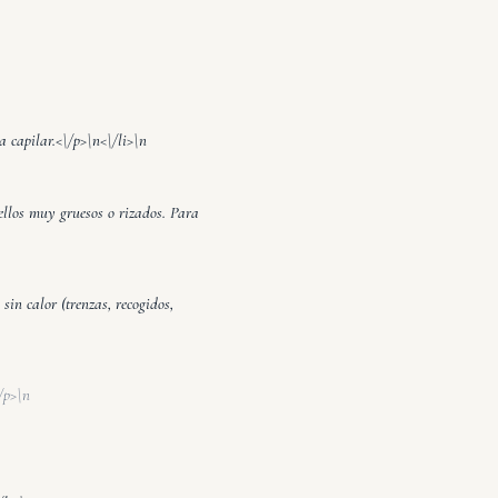
a capilar.<\/p>\n<\/li>\n
bellos muy gruesos o rizados. Para
sin calor (trenzas, recogidos,
/p>\n