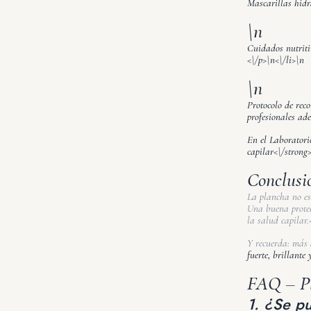
Mascarillas hidr
\n
Cuidados nutritiv
<\/p>\n<\/li>\n
\n
Protocolo de reco
profesionales ad
En el
Laboratori
capilar<\/strong
Conclusi
La plancha no es
Una buena protec
la salud capilar.
Y recuerda: más 
fuerte, brillante
FAQ – Pl
1. ¿Se pu