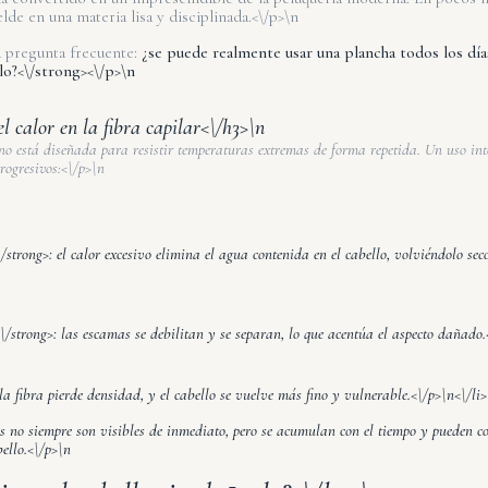
lde en una materia lisa y disciplinada.<\/p>\n
 pregunta frecuente:
¿se puede realmente usar una plancha todos los día
llo?<\/strong><\/p>\n
el calor en la fibra capilar<\/h3>\n
 no está diseñada para resistir temperaturas extremas de forma repetida. Un uso in
rogresivos:<\/p>\n
strong>: el calor excesivo elimina el agua contenida en el cabello, volviéndolo sec
\/strong>: las escamas se debilitan y se separan, lo que acentúa el aspecto dañado.
la fibra pierde densidad, y el cabello se vuelve más fino y vulnerable.<\/p>\n<\/li
es no siempre son visibles de inmediato, pero se acumulan con el tiempo y pueden
bello.<\/p>\n