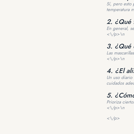
Sí, pero esto 
temperatura 
2. ¿Qué 
En general, se
<\/p>\n
3. ¿Qué 
Las mascarillas
<\/p>\n
4. ¿El al
Un uso diario
cuidados adec
5. ¿Cómo
Prioriza ciert
<\/p>\n
<\/p>